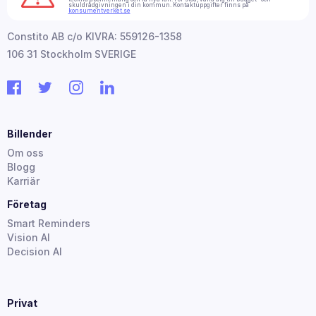
skuldrådgivningen i din kommun. Kontaktuppgifter finns på
konsumentverket.se
Constito AB c/o KIVRA: 559126-1358
106 31 Stockholm SVERIGE
Billender
Om oss
Blogg
Karriär
Företag
Smart Reminders
Vision AI
Decision AI
Privat