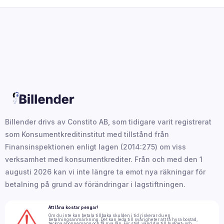
Billender drivs av Constito AB, som tidigare varit registrerat
som Konsumentkreditinstitut med tillstånd från
Finansinspektionen enligt lagen (2014:275) om viss
verksamhet med konsumentkrediter. Från och med den 1
augusti 2026 kan vi inte längre ta emot nya räkningar för
betalning på grund av förändringar i lagstiftningen.
Att låna kostar pengar!
Om du inte kan betala tillbaka skulden i tid riskerar du en
betalningsanmärkning. Det kan leda till svårigheter att få hyra bostad,
teckna abonnemang och få nya lån. För stöd, vänd dig till budget- och